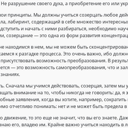
Не разрушение своего духа, а приобретение его или ук
ои принципы. Мы должны учиться созерцать любое дей
дала, лабиринт, содержащий в себе множество интересн
ступить и начать с ними разбираться, необходимо научи
и, созерцание — это одна из форм развития концентрац
не находимся в нем, мы не можем быть сконцентрирован
аемся к разгадке процесса. Это очень важно, ибо долж
а присутствовать возможность преобразования. В резул
лается — это возможность самопреобразования, что и з
 знаниях.
ь. Сначала мы учимся действовать, созерцая, затем мы у
щать внимание на то, чтобы никогда не говорить: да, я 
обные заявления, когда вы хотите, например, сократить 
имо отчетливо понимать: нет и не может быть предела в
о движение, то это еще не значит, что вы его знаете. Даж
я знаю его, владею им. Крайне важно учиться находить 